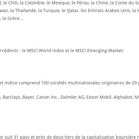
l, le Chili, la Colombie, le Mexique, le Pérou, la Chine, la Corée du Su
ïwan, la Thaïlande, la Turquie, le Qatar, les Emirats Arabes Unis, la 
, la Grèce…
prcédents : le MSCI World Index et le MSCI Emerging Market.
et indice comprend 100 sociétés multinationales originaires de 29 
, Barclays, Bayer, Canon Inc., Daimler AG, Exxon Mobil, Alphabet, Mi
r suit 31 pays et près de deux tiers de la capitalisation boursière 