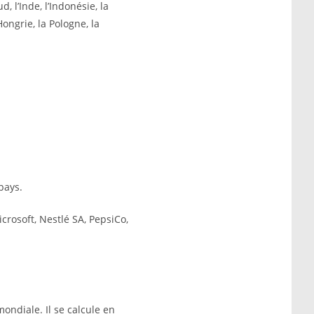
d, l’Inde, l’Indonésie, la
Hongrie, la Pologne, la
pays.
crosoft, Nestlé SA, PepsiCo,
mondiale. Il se calcule en