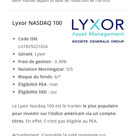
avoir évolué depuis la date de rédaction de l'article.
Lyxor NASDAQ 100
Code ISN
:
LU1829221024
Gérant
: Lyxor
Frais de gestion
: 0.30%
Notation Morningstar
: 5/5
Risque du fonds
: 6/7
Éligibilité PEA
: non
Éligibilité SRD
: oui
Le Lyxor Nasdaq 100 est le tracker
le plus populaire
pour investir sur l’indice américain via un compte-
titres
. En effet, il n’est pas éligible au PEA.
Actuellement, il possède la note maximale sur