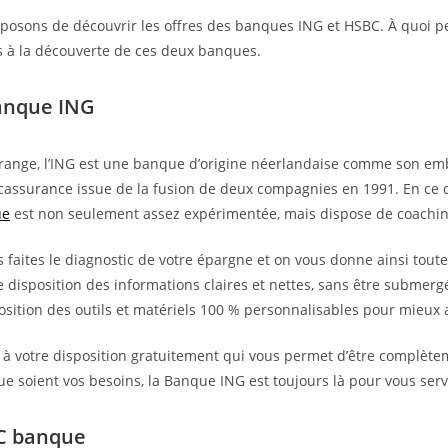
oposons de découvrir les offres des banques ING et HSBC. À quoi pe
ons à la découverte de ces deux banques.
Banque ING
ange, l’ING est une banque d’origine néerlandaise comme son embl
ncassurance issue de la fusion de deux compagnies en 1991. En ce 
ue
est non seulement assez expérimentée, mais dispose de coachin
 faites le diagnostic de votre épargne et on vous donne ainsi toutes
e disposition des informations claires et nettes, sans être submerg
sition des outils et matériels 100 % personnalisables pour mieux an
e à votre disposition gratuitement qui vous permet d’être complè
e soient vos besoins, la Banque ING est toujours là pour vous serv
BC banque